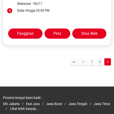
Makassar
-
90217
Buka Hingga 05:00 PM
Panggilan
Peta
Situs Web
1
2
3
Provinsi tempat kami hadir
DKI Jakarta
East Java
Jawa Barat
Jawa Tengah
Jawa Timur
Lihat lebih banyak...